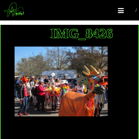
COMPAGNIE APITO!
Batucada Colomiers
IMG_8426