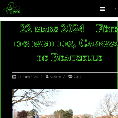
COMPAGNIE APITO!
Batucada Colomiers
22 mars 2024 – Fêt
des familles, Carnav
de Beauzelle
24 mars 2024
Marlene
2024