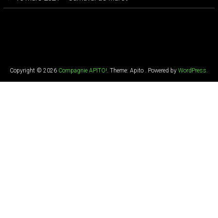
Copyright © 2026
Compagnie APITO!
. Theme: Apito . Powered by
WordPress
.