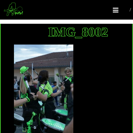
COMPAGNIE APITO!
Batucada Colomiers
IMG_8002