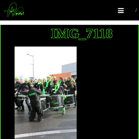
COMPAGNIE APITO!
Batucada Colomiers
IMG_7118