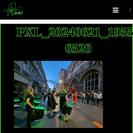
COMPAGNIE APITO!
Batucada Colomiers
PXL_20240621_195
6520