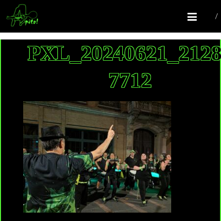
COMPAGNIE APITO!
Batucada Colomiers
PXL_20240621_212
7712