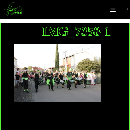
COMPAGNIE APITO!
Batucada Colomiers
IMG_7358-1