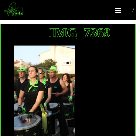
COMPAGNIE APITO!
Batucada Colomiers
IMG_7369