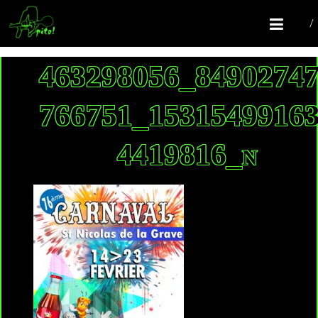
COMPAGNIE APITO!
Batucada Colomiers
463298056_8490274
766751_1531549916
4419816_n